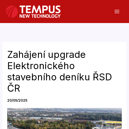
Přeskočit
na
obsah
Zahájení upgrade
Elektronického
stavebního deníku ŘSD
ČR
20/05/2025